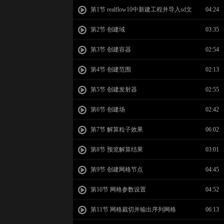
第1节 realflow10中新建工程并导入sd文
04:24
件
第2节 创建域
03:35
第3节 创建容器
02:54
第4节 创建范围
02:13
第5节 创建发射器
02:55
第6节 创建场
02:42
第7节 解算粒子效果
06:02
第8节 预览解算结果
03:01
第9节 创建网格节点
04:45
第10节 网格参数设置
04:52
第11节 网格裁切并输出序列网格
06:13