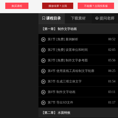
购买课程
播放绿屏？点我
不能播？点我找客服
课程目录
下载素材
提问老师
【第一章】 制作文字动画
第1节 [免费] 案例解析
00:52
第2节 [免费] 设置单位和时间
02:05
第3节 [免费] 制作文字参考图
05:56
第4节 使用直线工具绘制文字轮廓
06:25
第5节 生成三维立体文字
01:54
第6节 制作文字动画
03:11
第7节 导出SD文件
01:17
【第二章】 水面特效