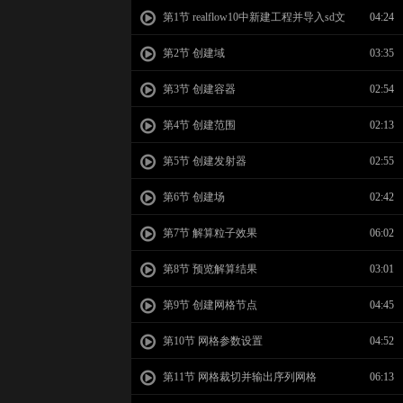
第1节 realflow10中新建工程并导入sd文
04:24
件
第2节 创建域
03:35
第3节 创建容器
02:54
第4节 创建范围
02:13
第5节 创建发射器
02:55
第6节 创建场
02:42
第7节 解算粒子效果
06:02
第8节 预览解算结果
03:01
第9节 创建网格节点
04:45
第10节 网格参数设置
04:52
第11节 网格裁切并输出序列网格
06:13