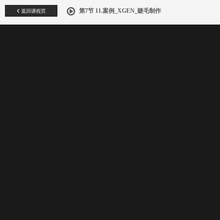
返回课程页
第7节 11.案例_XGEN_睫毛制作