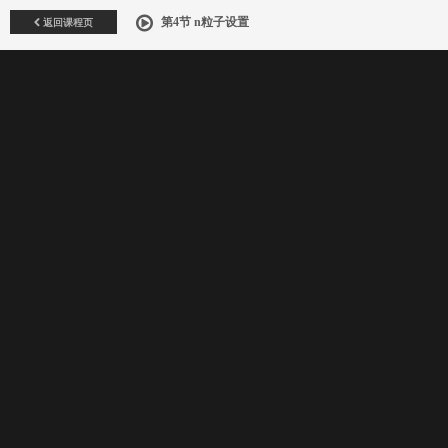
返回课程页
第4节 n粒子设置