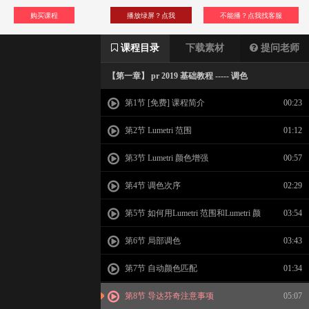
购买课程
播放绿屏？点我
不能播？点我找客服
课程目录
下载素材
提问老师
【第一章】 pr 2019 基础教程 ----- 调色
第1节 [免费] 课程简介
00:23
第2节 Lumetri 范围
01:12
第3节 Lumetri 颜色增强
00:57
第4节 调色次序
02:29
第5节 如何用Lumetri 范围和Lumetri 颜
03:54
色调色
第6节 局部调色
03:43
第7节 自动颜色匹配
01:34
第8节 导达芬奇注意事项
05:07