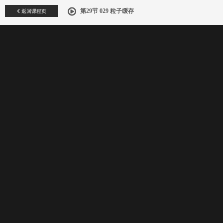
返回课程页
第29节 029 粒子缓存