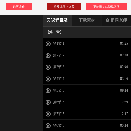
购买课程
播放绿屏？点我
不能播？点我找客服
课程目录
下载素材
提问老师
【第一章】
第1节 1
01:25
第2节 2
02:48
第3节 3
02:40
第4节 4
03:56
第5节 5
09:14
第6节 6
12:39
第7节 7
12:17
第8节 8
03:14