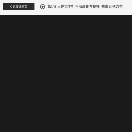
返回课程页
第1节 人体力学打斗动画参考视频_拳击运动力学