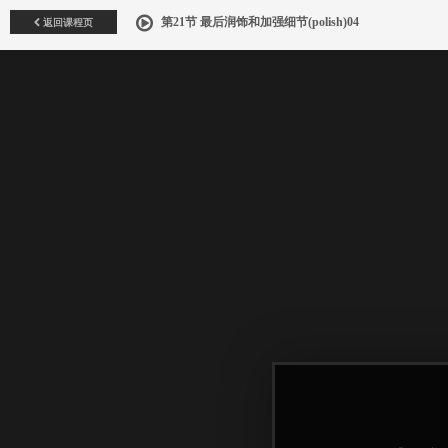
返回课程页
第21节 最后润饰和加强细节(polish)04