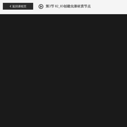
返回课程页
第3节 02_03创建虫漆材质节点