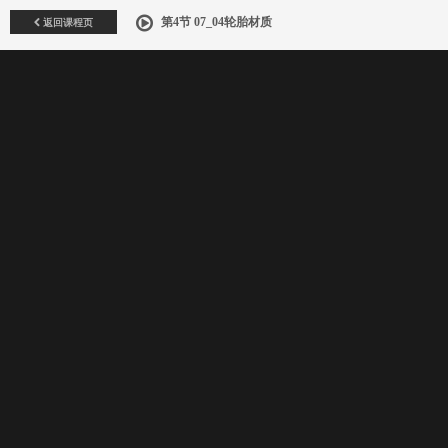
返回课程页
第4节 07_04轮胎材质