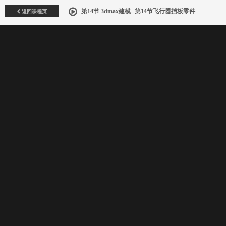
返回课程页
第14节 3dmax建模--第14节飞行器挡板零件