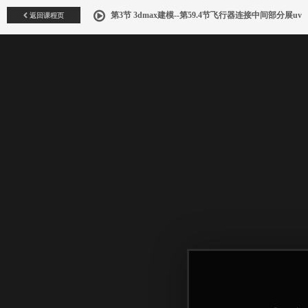
返回课程页
第3节 3dmax建模--第59.4节飞行器连接中间部分展uv