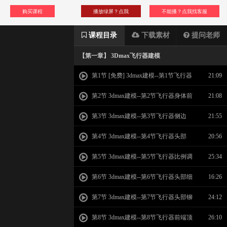
购买课程
播放绿屏？点我
不能播？点我找客服
课程目录
下载素材
提问老师
【第一章】 3Dmax飞行器建模
第1节 [免费] 3dmax建模--第1节飞行器
21:09
身体
第2节 3dmax建模--第2节飞行器身体前
21:08
端
第3节 3dmax建模--第3节飞行器侧边
21:55
第4节 3dmax建模--第4节飞行器头部
20:56
第5节 3dmax建模--第5节飞行器比例调
25:34
整
第6节 3dmax建模--第6节飞行器头部细
16:26
节
第7节 3dmax建模--第7节飞行器头部铆
24:12
钉
第8节 3dmax建模--第8节飞行器前端顶
26:10