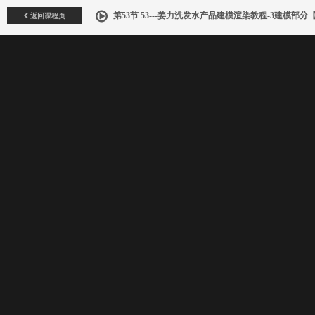
返回课程页
第53节 53---姜力洗发水产品建模渲染教程-3建模部分