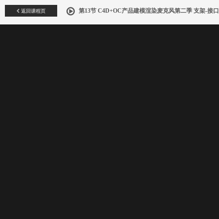
返回课程页
第13节 C4D+OC产品建模渲染麦克风第二季 支架-接口