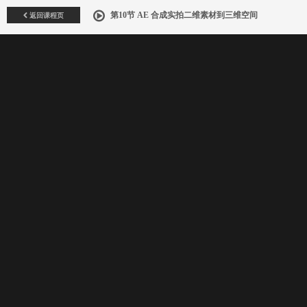
返回课程页
第10节 AE 合成实拍二维素材到三维空间