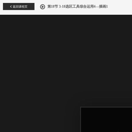
返回课程页
第18节 3-18选区工具综合运用4---插画1