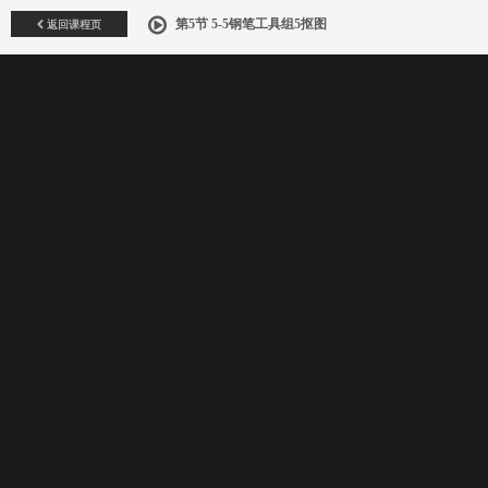
返回课程页
第5节 5-5钢笔工具组5抠图