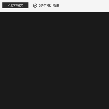
返回课程页
第9节 橙汁喷溅