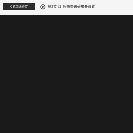
返回课程页
第3节 02_03撞击破碎准备设置