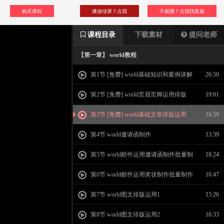
购买课程
播放绿屏？点我
不能播？点我找客服
课程目录
下载素材
提问老师
【第一章】 world教程
第1节 [免费] world基础知识和案例讲解
26:50
第2节 [免费] world页眉页脚运用排版
19:01
第3节 [免费] world基础文章排版运用
16:59
第4节 world邀请函制作
13:39
第5节 world邮件运用邀请函制作批量制
18:24
作信函
第6节 world邮件运用奖状制作批量制作
16:47
信函
第7节 world图文排版运用1
15:26
第8节 world图文排版运用2
16:33