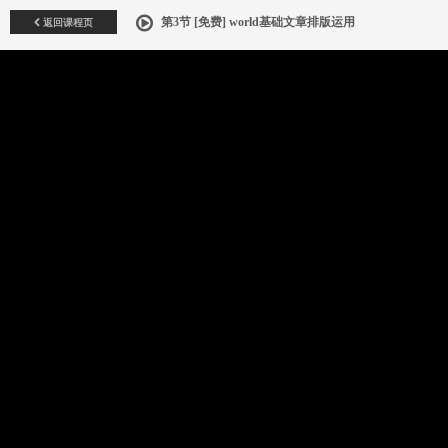
返回课程页
第3节 [免费] world基础文章排版运用