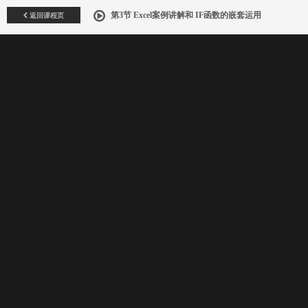
返回课程页
第3节 Excel案例讲解和 IF函数的嵌套运用