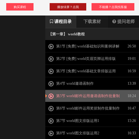
购买课程
播放绿屏？点我
不能播？点我找客服
课程目录
下载素材
提问老师
【第一章】 world教程
第1节 [免费] world基础知识和案例讲解
26:50
第2节 [免费] world页眉页脚运用排版
19:01
第3节 [免费] world基础文章排版运用
16:59
第4节 world邀请函制作
13:39
第5节 world邮件运用邀请函制作批量制
18:24
作信函
第6节 world邮件运用奖状制作批量制作
16:47
信函
第7节 world图文排版运用1
15:26
第8节 world图文排版运用2
16:33