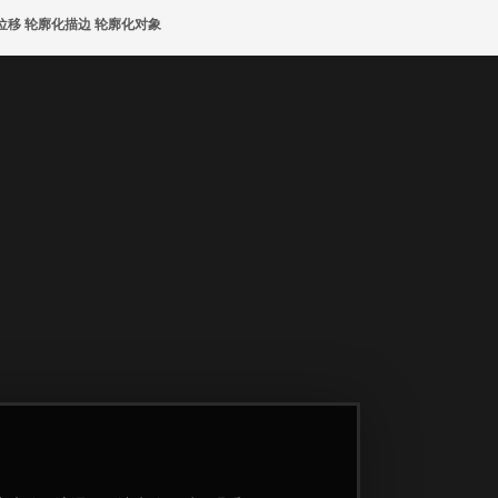
路径位移 轮廓化描边 轮廓化对象