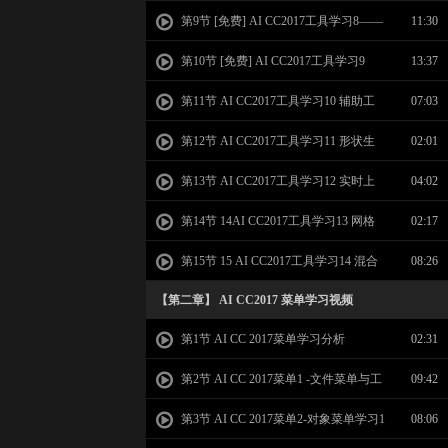
变换工具 旋转 缩放 自由变换等
第9节 [免费] AI CC2017工具学习8——
11:30
图形填充描边设置 渐变色设置学习
第10节 [免费] AI CC2017工具学习9
13:37
——图形属性学习 宽高描边 对齐分布等
第11节 AI CC2017工具学习10 辅助工
07:03
具-吸管 度量 切片 画板工具 放大镜 手形学
第12节 AI CC2017工具学习11 形状生
02:01
习
成工具
第13节 AI CC2017工具学习12 实时上
04:02
色工具，实时上色选择工具
第14节 14AI CC2017工具学习13 网格
02:17
工具
第15节 15 AI CC2017工具学习14 混合
08:26
工具和工具学习总结
【第二章】 AI CC2017 菜单学习视频
第1节 AI CC 2017菜单学习分析
02:31
第2节 AI CC 2017菜单1 -文件菜单与工
09:42
具菜单
第3节 AI CC 2017菜单2-对象菜单学习1
08:06