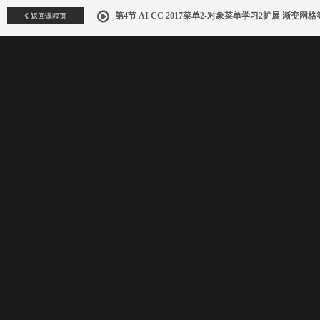
返回课程页
第4节 AI CC 2017菜单2-对象菜单学习2扩展 渐变网格