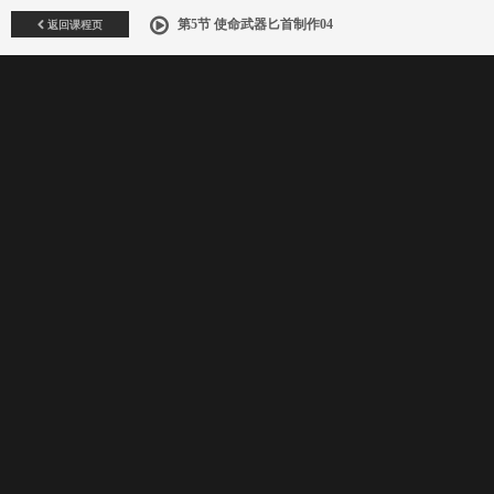
返回课程页
第5节 使命武器匕首制作04