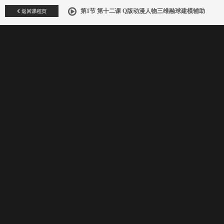
返回课程页
第1节 第十二课 Q版动漫人物三维融球建模辅助