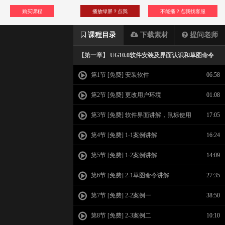
购买课程
播放绿屏？点我
不能播？点我找客服
课程目录
下载素材
提问老师
【第一章】 UG10.0软件安装及界面认识和草图命令
第1节 [免费] 安装软件
06:58
第2节 [免费] 更改用户环境
01:08
第3节 [免费] 软件界面讲解，鼠标使用
17:05
技巧，
第4节 [免费] 1-1案例讲解
16:24
第5节 [免费] 1-2案例讲解
14:09
第6节 [免费] 2-1草图命令讲解
27:35
第7节 [免费] 2-2案例一
38:50
第8节 [免费] 2-3案例二
10:10