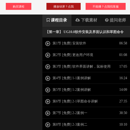
购买课程
播放绿屏？点我
不能播？点我找客服
课程目录
下载素材
提问老师
【第一章】 UG10.0软件安装及界面认识和草图命令
第1节 [免费] 安装软件
06:58
第2节 [免费] 更改用户环境
01:08
第3节 [免费] 软件界面讲解，鼠标使用
17:05
技巧，
第4节 [免费] 1-1案例讲解
16:24
第5节 [免费] 1-2案例讲解
14:09
第6节 [免费] 2-1草图命令讲解
27:35
第7节 [免费] 2-2案例一
38:50
第8节 [免费] 2-3案例二
10:10