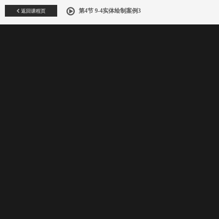
返回课程页
第4节 9-4实体绘制案例3