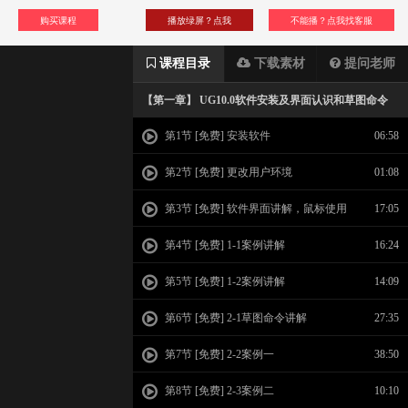
购买课程
播放绿屏？点我
不能播？点我找客服
课程目录
下载素材
提问老师
【第一章】 UG10.0软件安装及界面认识和草图命令
第1节 [免费] 安装软件
06:58
第2节 [免费] 更改用户环境
01:08
第3节 [免费] 软件界面讲解，鼠标使用
17:05
技巧，
第4节 [免费] 1-1案例讲解
16:24
第5节 [免费] 1-2案例讲解
14:09
第6节 [免费] 2-1草图命令讲解
27:35
第7节 [免费] 2-2案例一
38:50
第8节 [免费] 2-3案例二
10:10