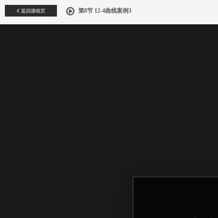
返回课程页
第8节 12-4曲线案例3