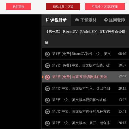
购买课程
播放绿屏？点我
不能播？点我找客服
课程目录
下载素材
提问老师
【第一章】 RizomUV（Unfold3D）展UV软件命令讲
解
第1节 [免费] RizomUV软件 中文、英文
08:19
版本课程介绍
第2节 [免费] 中文、英文版本安装、破
10:57
解与汉化
第3节 [免费] 与3D互导切换插件安装、
17:02
卸载及应用
第4节 中文、英文版本导入、导出详细
29:13
讲解
第5节 中文、英文版本视图操作讲解
13:22
第6节 中文、英文版本选择的几种方式
15:41
第7节 中文、英文版本、展开、缝合排
26:13