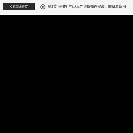
返回课程页
第3节 [免费] 与3D互导切换插件安装、卸载及应用