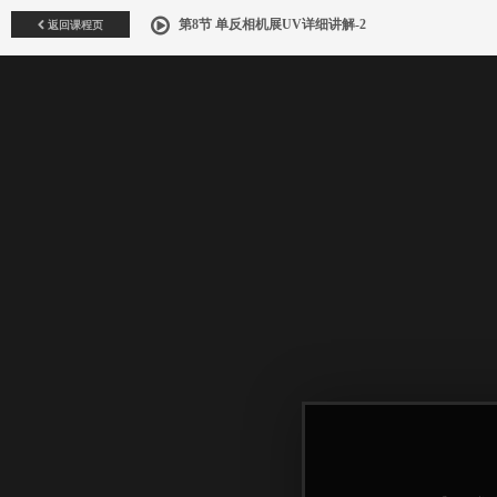
返回课程页
第8节 单反相机展UV详细讲解-2