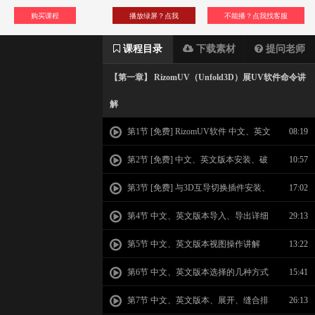
购买课程
播放绿屏？点我
不能播？点我找客服
课程目录
下载素材
提问老师
【第一章】 RizomUV（Unfold3D）展UV软件命令讲
解
第1节 [免费] RizomUV软件 中文、英文
08:19
版本课程介绍
第2节 [免费] 中文、英文版本安装、破
10:57
解与汉化
第3节 [免费] 与3D互导切换插件安装、
17:02
卸载及应用
第4节 中文、英文版本导入、导出详细
29:13
讲解
第5节 中文、英文版本视图操作讲解
13:22
第6节 中文、英文版本选择的几种方式
15:41
第7节 中文、英文版本、展开、缝合排
26:13