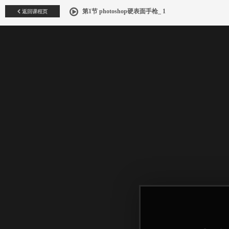
返回课程页
第1节 photoshop硬表面手枪_ 1