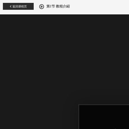
返回课程页
第1节 教程介紹