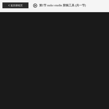
返回课程页
第1节 nuke studio 剪辑工具 (共一节)