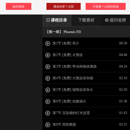
购买课程
播放绿屏？点我
不能播？点我找客服
课程目录
下载素材
提问老师
【第一章】 Phoenix FD
第1节 [免费] 简介
00:59
第2节 [免费] 火预设
04:40
第3节 [免费] 带动画物体燃烧
04:24
第4节 [免费] 火预设添加烟
02:10
第5节 [免费] 烟预设添加火
02:20
第6节 [免费] 创建烟火
01:58
第7节 渲染烟的灯光设置
01:43
第8节 局部燃烧
03:31