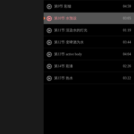
第9节 彩烟
04:59
第10节 水预设
03:05
第11节 渲染水的灯光
01:19
第12节 变啤酒为水
03:44
第13节 active body
04:04
第14节 彩漆
02:26
第15节 热水
03:22