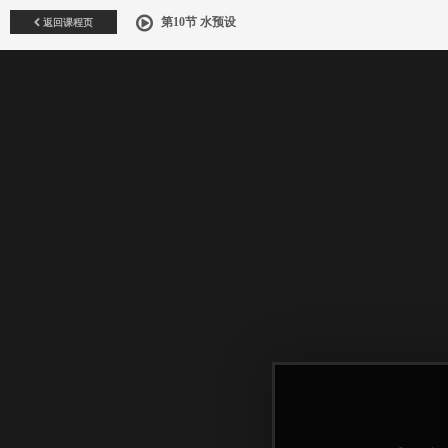
返回课程页
第10节 水预设