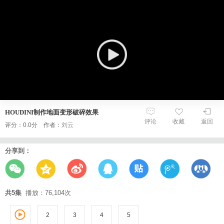
HOUDINI制作地面变形破碎效果
评论
收藏
返回
评分：0.0分 作者：
刘云
分享到：
共5集
播放：76,104次
2
3
1
4
5