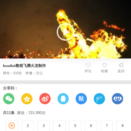
houdini教程飞腾火龙制作
评论
收藏
返回
评分：0.0分 作者：
刘云
分享到：
共11集
播放：315,990次
2
3
1
4
5
6
7
8