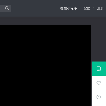
微信小程序
登陆
/
注册