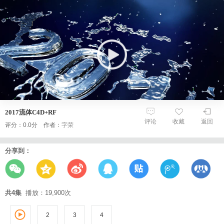
2017流体C4D+RF
评论
收藏
返回
评分：0.0分 作者：
字荣
分享到：
共4集
播放：19,900次
2
3
1
4