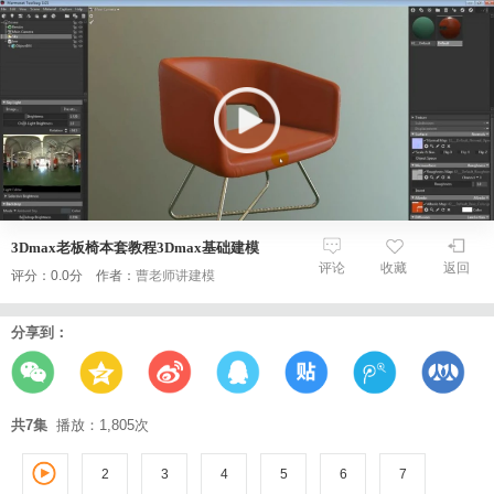
3Dmax老板椅本套教程3Dmax基础建模
评论
收藏
返回
评分：0.0分 作者：
曹老师讲建模
分享到：
共7集
播放：1,805次
2
3
1
4
5
6
7