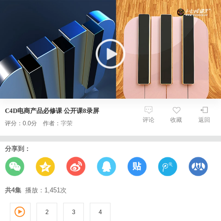
C4D电商产品必修课 公开课8录屏
评论
收藏
返回
评分：0.0分 作者：
字荣
分享到：
共4集
播放：1,451次
2
3
1
4