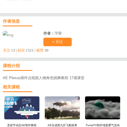
作者信息
作者：
字荣
+ 关注
关注
13 |
粉丝
1521 |
被赞
30
课程介绍
AE Plexus插件点线面人物角色跳舞教程 17感课堂
相关课程
圣诞节动态AE制作教程
AE合成第九区飞船效果
FumeFX制作地面雾气流动