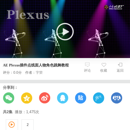
AE Plexus插件点线面人物角色跳舞教程
评论
收藏
返回
评分：0.0分 作者：
字荣
分享到：
共2集
播放：1,475次
2
1