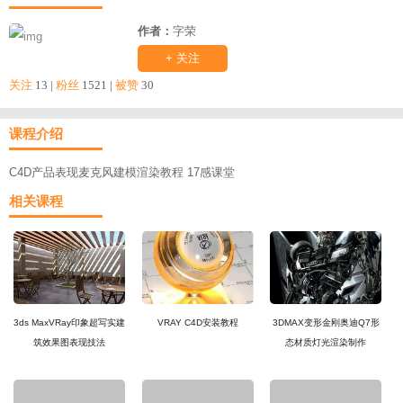
作者：
字荣
+ 关注
关注
13 |
粉丝
1521 |
被赞
30
课程介绍
C4D产品表现麦克风建模渲染教程 17感课堂
相关课程
3ds MaxVRay印象超写实建
VRAY C4D安装教程
3DMAX变形金刚奥迪Q7形
筑效果图表现技法
态材质灯光渲染制作