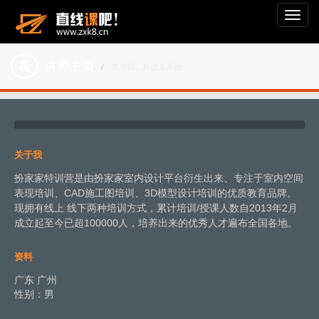
Toggl
navig
讲师主页
关注我，从这儿开始...
关于我
扮家家特训营是由扮家家室内设计平台衍生出来、专注于室内空间
表现培训、CAD施工图培训、3D模型设计培训的优质教育品牌。
现拥有线上 线下两种培训方式，累计培训/授课人数自2013年2月
成立起至今已超100000人，培养出来的优秀人才遍布全国各地。
资料
广东 广州
性别：男