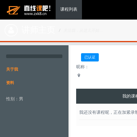
课程列表
讲师主页
关注我，从这儿开始...
已认证
昵称：
关于我
资料
我的课
性别：男
我还没有课程呢，正在加紧录