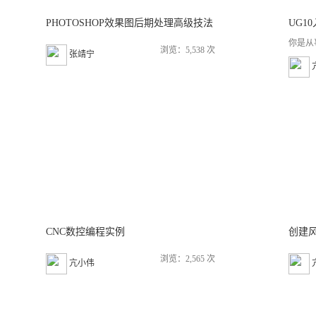
PHOTOSHOP效果图后期处理高级技法
UG1
你是从
浏览：5,538 次
张靖宁
CNC数控编程实例
创建
浏览：2,565 次
亢小伟