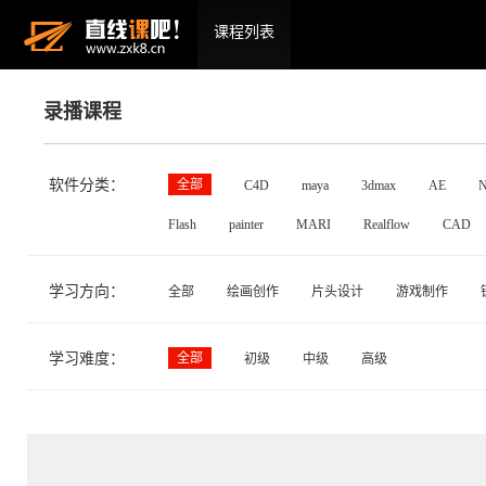
课程列表
录播课程
软件分类：
全部
C4D
maya
3dmax
AE
N
Flash
painter
MARI
Realflow
CAD
学习方向：
全部
绘画创作
片头设计
游戏制作
学习难度：
全部
初级
中级
高级