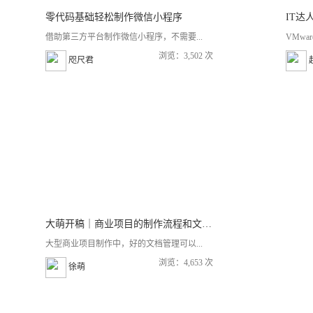
零代码基础轻松制作微信小程序
IT达人
借助第三方平台制作微信小程序，不需要...
VMwa
浏览：3,502 次
咫尺君
大萌开稿｜商业项目的制作流程和文档管理
大型商业项目制作中，好的文档管理可以...
浏览：4,653 次
徐萌