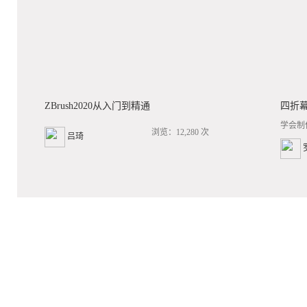
ZBrush2020从入门到精通
四折
学会制
浏览：12,280 次
吕琦