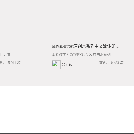
MayaBiFrost原创水系列中文流体第三套BF基础/高阶案例全流程教学
，普...
本套教学为CCVFX原创发布的水系列...
览：15,044 次
浏览：10,483 次
吕志远