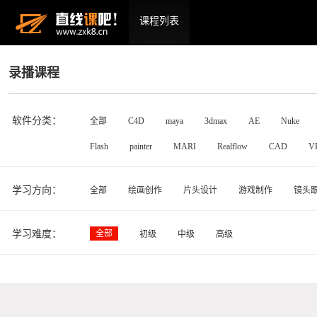
课程列表
录播课程
软件分类：
全部
C4D
maya
3dmax
AE
Nuke
Flash
painter
MARI
Realflow
CAD
V
学习方向：
全部
绘画创作
片头设计
游戏制作
镜头
学习难度：
全部
初级
中级
高级