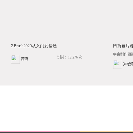
ZBrush2020从入门到精通
四折幕片
学会制作四
浏览：12,276 次
吕琦
罗老