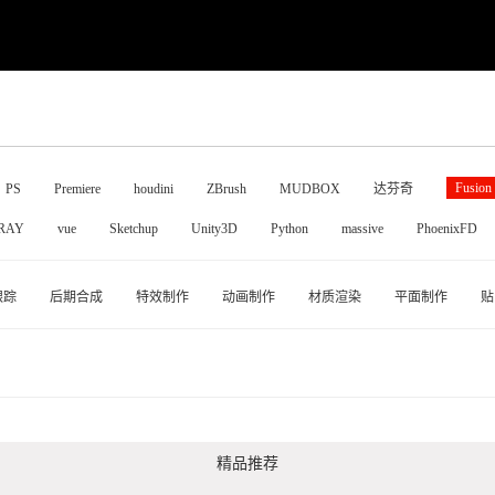
Fusion
PS
Premiere
houdini
ZBrush
MUDBOX
达芬奇
RAY
vue
Sketchup
Unity3D
Python
massive
PhoenixFD
跟踪
后期合成
特效制作
动画制作
材质渲染
平面制作
贴
精品推荐