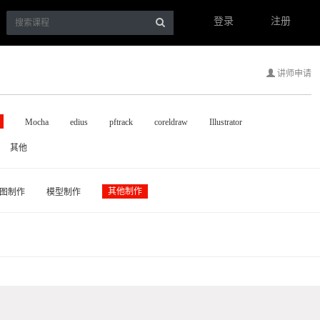
登录
注册
讲师申请
Mocha
edius
pftrack
coreldraw
Illustrator
其他
其他制作
图制作
模型制作