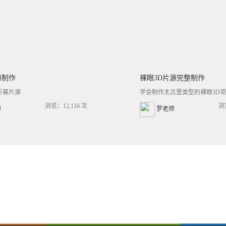
源制作
裸眼3D片源完整制作
折幕片源
学会制作太古里类型的裸眼3D项目
浏览：12,116 次
浏
师
罗老师