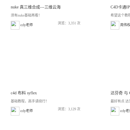
nuke 真三维合成---三维云海
C4D卡通
须有nuke基础再看！
希望这个教
浏览：3,351 次
ccly老师
周伟
c4d 布料 syflex
达芬奇 与 
基础教程，高手请绕行！
最好有点 达
浏览：3,129 次
ccly老师
ccly