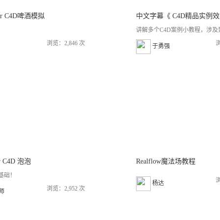
 for C4D啤酒模拟
讲解多个C4D案例小教程，涉及到C
浏览：2,846 次
浏
于勇强
for C4D 泡泡
Realflow魔法场教程
ow基础！
浏
杨达
浏览：2,952 次
老师