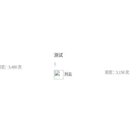
测试
1
览：3,480 次
浏览：3,158 次
刘云