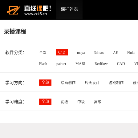
课程列表
录播课程
软件分类：
C4D
全部
maya
3dmax
AE
Nuke
Flash
painter
MARI
Realflow
CAD
V
学习方向：
全部
绘画创作
片头设计
游戏制作
镜
学习难度：
全部
初级
中级
高级