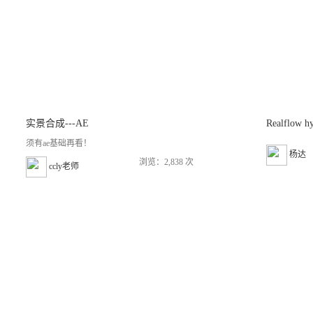
实景合成---AE
Realflow
须有ae基础再看！
杨达
浏览：2,838 次
ccly老师