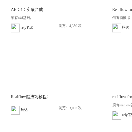
AE C4D 实景合成
Realflow
须有c4d基础。
倒啤酒模拟
浏览：4,359 次
ccly老师
杨达
Realflow魔法场教程2
realflow 
须有realfl
浏览：3,003 次
杨达
ccly