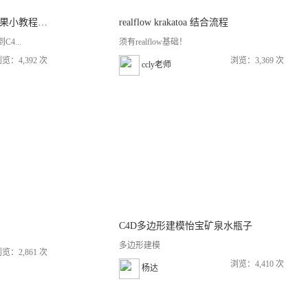
中文字幕《 C4D精品实例效果小教程合集》
realflow krakatoa 结合流程
4...
须有realflow基础！
览：4,392 次
浏览：3,369 次
ccly老师
C4D多边形建模怡宝矿泉水瓶子
多边形建模
览：2,861 次
浏览：4,410 次
杨达