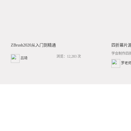
ZBrush2020从入门到精通
四折幕片
学会制作四
浏览：12,283 次
吕琦
罗老