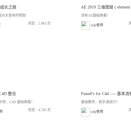
IP成长之路
AE 2019 三维图层 ( element 
程对大家有所帮助
须有AE基础再看！
浏览：2,483 次
浏
权
ccly老师
C4D 整合
FumeFx for C4d ---- 基本
芬奇，C4D 基础再看！
基础教学，高手请绕行！
浏览：4,740 次
浏
老师
ccly老师