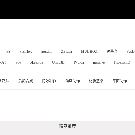
PS
Premiere
houdini
ZBrush
MUDBOX
达芬奇
Fusio
RAY
vue
Sketchup
Unity3D
Python
massive
PhoenixFD
头跟踪
后期合成
特效制作
动画制作
材质渲染
平面制作
精品推荐