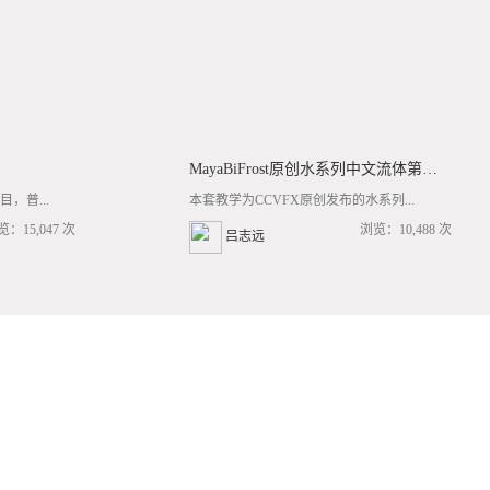
MayaBiFrost原创水系列中文流体第三套BF基础/高阶案例全流程教学
，普...
本套教学为CCVFX原创发布的水系列...
览：15,047 次
浏览：10,488 次
吕志远