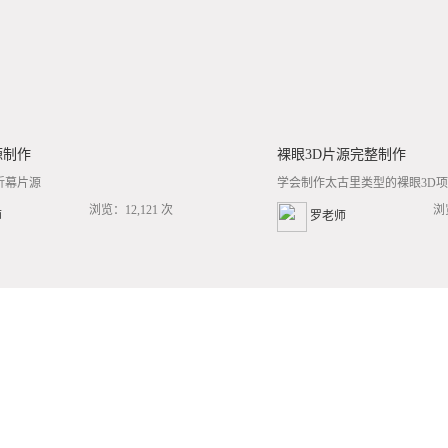
源制作
裸眼3D片源完整制作
折幕片源
学会制作太古里类型的裸眼3D项目
浏览：12,121 次
浏
师
罗老师