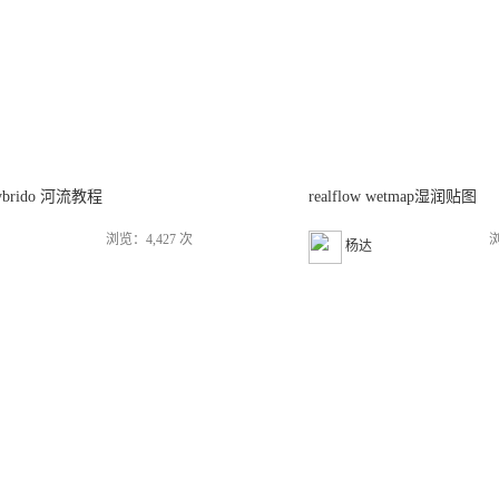
 hybrido 河流教程
realflow wetmap湿润贴图
浏览：4,427 次
浏
杨达