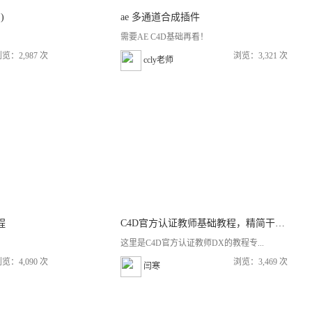
)
ae 多通道合成插件
需要AE C4D基础再看！
览：2,987 次
浏览：3,321 次
ccly老师
流程
C4D官方认证教师基础教程，精简干练易学会。《连载中》
这里是C4D官方认证教师DX的教程专...
览：4,090 次
浏览：3,469 次
闫寒